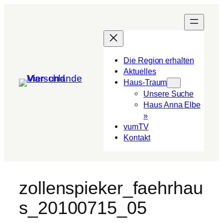
Die Region erhalten
Aktuelles
Haus-Traum
Unsere Suche
Haus Anna Elbe
»
vumTV
Kon­takt
zollenspieker_faehrhau
s_20100715_05