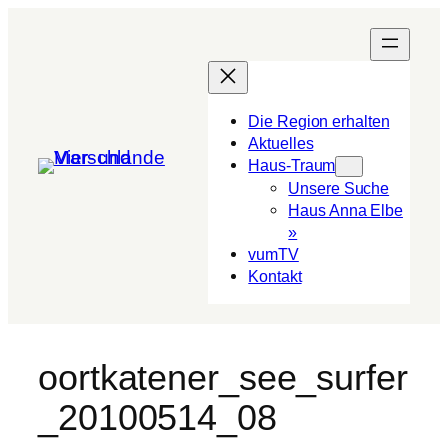
Die Region erhalten
Aktuelles
Haus-Traum
Unsere Suche
Haus Anna Elbe
»
vumTV
Kon­takt
oortkatener_see_surfer
_20100514_08