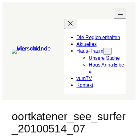
Die Region erhalten
Aktuelles
Haus-Traum
Unsere Suche
Haus Anna Elbe
»
vumTV
Kon­takt
oortkatener_see_surfer
_20100514_07