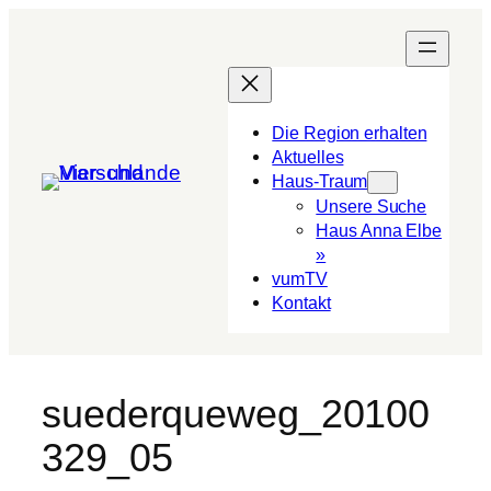
Die Region erhalten
Aktuelles
Haus-Traum
Unsere Suche
Haus Anna Elbe
»
vumTV
Kon­takt
suederqueweg_20100
329_05