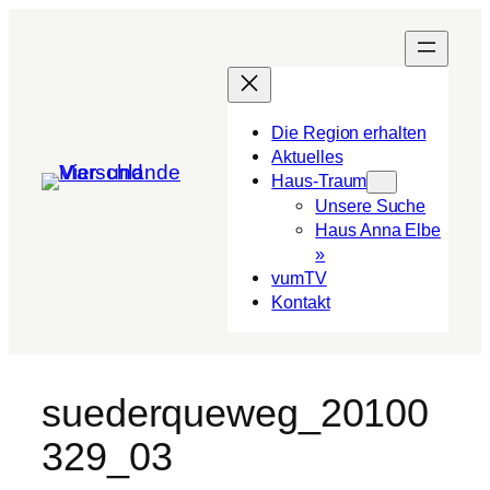
Die Region erhalten
Aktuelles
Haus-Traum
Unsere Suche
Haus Anna Elbe
»
vumTV
Kon­takt
suederqueweg_20100
329_03