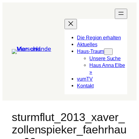
Die Region erhalten
Aktuelles
Haus-Traum
Unsere Suche
Haus Anna Elbe
»
vumTV
Kon­takt
sturmflut_2013_xaver_
zollenspieker_faehrhau