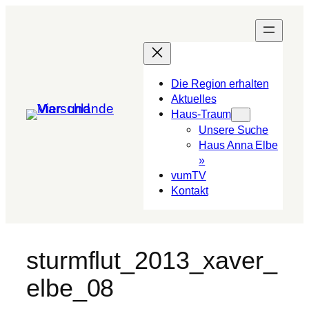
Die Region erhalten
Aktuelles
Haus-Traum
Unsere Suche
Haus Anna Elbe
»
vumTV
Kon­takt
sturmflut_2013_xaver_
elbe_08