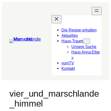
Die Region erhalten
Aktuelles
Haus-Traum
Unsere Suche
Haus Anna Elbe
»
vumTV
Kon­takt
vier_und_marschlande
_himmel