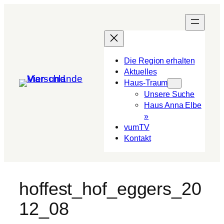
Die Region erhalten
Aktuelles
Haus-Traum
Unsere Suche
Haus Anna Elbe
»
vumTV
Kon­takt
hoffest_hof_eggers_20
12_08