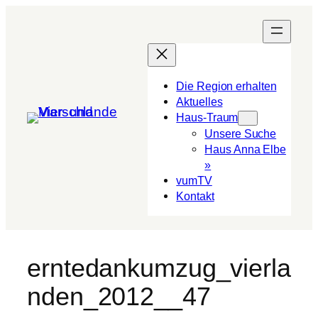
Die Region erhalten
Aktuelles
Haus-Traum
Unsere Suche
Haus Anna Elbe
»
vumTV
Kon­takt
erntedankumzug_vierla
nden_2012__47