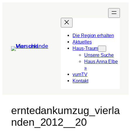
Die Region erhalten
Aktuelles
Haus-Traum
Unsere Suche
Haus Anna Elbe
»
vumTV
Kon­takt
erntedankumzug_vierla
nden_2012__20