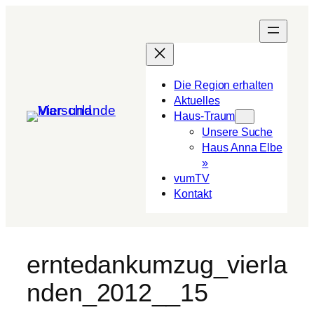
Die Region erhalten
Aktuelles
Haus-Traum
Unsere Suche
Haus Anna Elbe
»
vumTV
Kon­takt
erntedankumzug_vierla
nden_2012__15