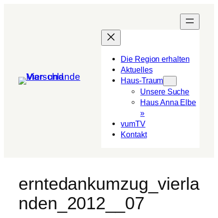
Die Region erhalten
Aktuelles
Haus-Traum
Unsere Suche
Haus Anna Elbe
»
vumTV
Kon­takt
erntedankumzug_vierla
nden_2012__07