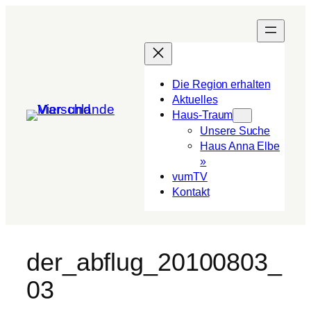
Die Region erhalten
Aktuelles
Haus-Traum
Unsere Suche
Haus Anna Elbe
»
vumTV
Kon­takt
der_abflug_20100803_
03