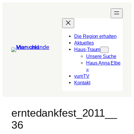
Die Region erhalten
Aktuelles
Haus-Traum
Unsere Suche
Haus Anna Elbe
»
vumTV
Kon­takt
erntedankfest_2011__
36