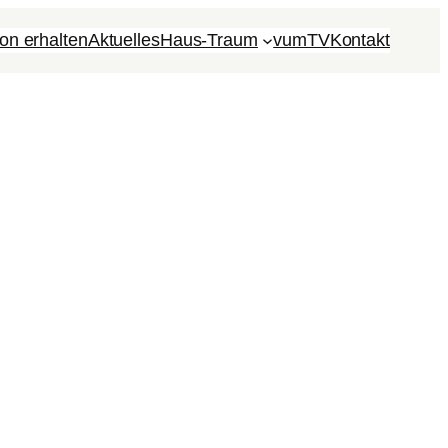
on erhalten
Aktuelles
Haus-Traum
vumTV
Kon­takt