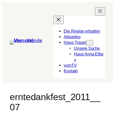
Die Region erhalten
Aktuelles
Haus-Traum
Unsere Suche
Haus Anna Elbe
»
vumTV
Kon­takt
erntedankfest_2011__
07