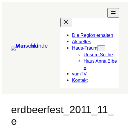
Die Region erhalten
Aktuelles
Haus-Traum
Unsere Suche
Haus Anna Elbe
»
vumTV
Kon­takt
erdbeerfest_2011_11_
e