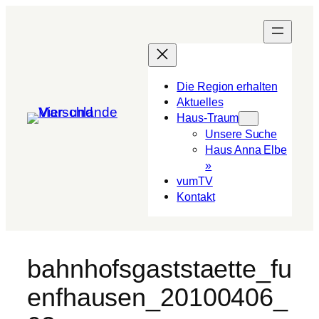
Die Region erhalten
Aktuelles
Haus-Traum
Unsere Suche
Haus Anna Elbe
»
vumTV
Kon­takt
bahnhofsgaststaette_fu
enfhausen_20100406_